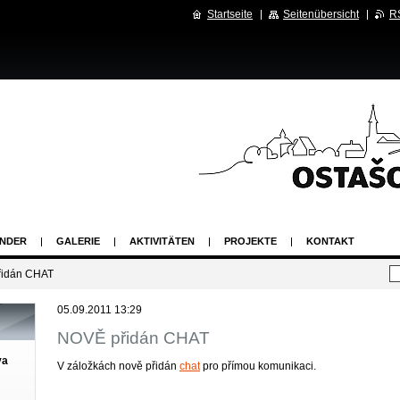
Startseite
Seitenübersicht
R
NDER
GALERIE
AKTIVITÄTEN
PROJEKTE
KONTAKT
idán CHAT
05.09.2011 13:29
NOVĚ přidán CHAT
va
V záložkách nově přidán
chat
pro přímou komunikaci.