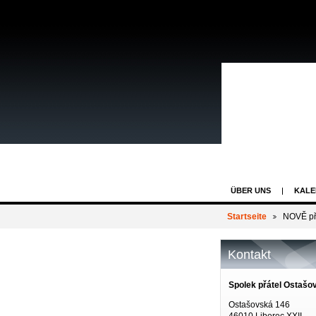
ÜBER UNS
KALE
Startseite
NOVĚ př
Kontakt
Spolek přátel Ostašo
Ostašovská 146
46010 Liberec XXII