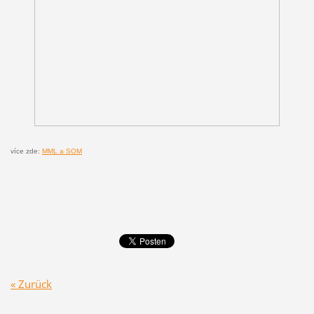
více zde:
MML a SOM
« Zurück