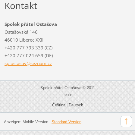
Kontakt
Spolek přátel Ostašova
Ostašovská 146
46010 Liberec XXII
+420 777 793 339 (CZ)
+420 777 024 659 (DE)
sp.ostas
ov@sezna
m.cz
Spolek přátel Ostašova © 2011
-phh-
Čeština
|
Deutsch
Anzeigen:
Mobile Version
|
Standard Version