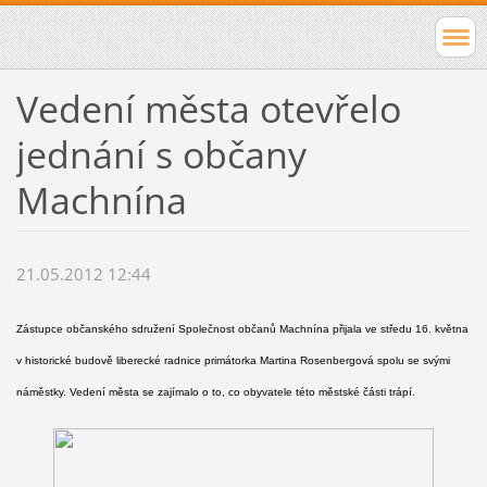
Vedení města otevřelo
jednání s občany
Machnína
21.05.2012 12:44
Zástupce občanského sdružení Společnost občanů Machnína přijala ve středu 16. května
v historické budově liberecké radnice primátorka Martina Rosenbergová spolu se svými
náměstky. Vedení města se zajímalo o to, co obyvatele této městské části trápí.