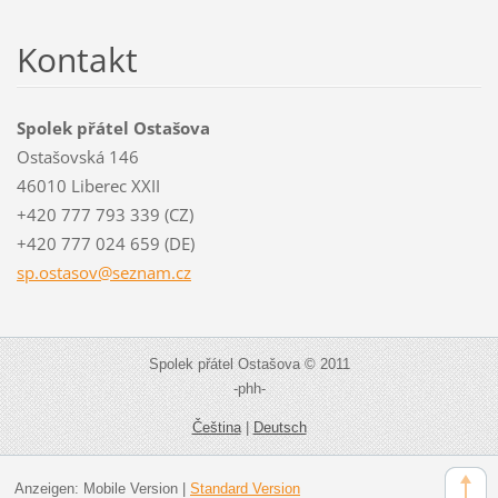
Kontakt
Spolek přátel Ostašova
Ostašovská 146
46010 Liberec XXII
+420 777 793 339 (CZ)
+420 777 024 659 (DE)
sp.ostas
ov@sezna
m.cz
Spolek přátel Ostašova © 2011
-phh-
Čeština
|
Deutsch
Anzeigen:
Mobile Version
|
Standard Version