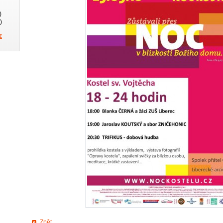
)
)
z
Zpět