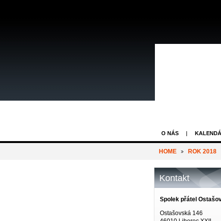
O NÁS
KALENDÁ
HOME
ROK 2018
Kontakt
Spolek přátel Ostašo
Ostašovská 146
46010 Liberec XXII