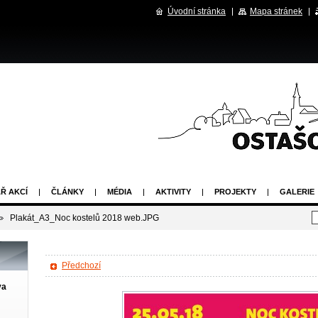
Úvodní stránka
Mapa stránek
Ř AKCÍ
ČLÁNKY
MÉDIA
AKTIVITY
PROJEKTY
GALERIE
Plakát_A3_Noc kostelů 2018 web.JPG
Předchozí
va