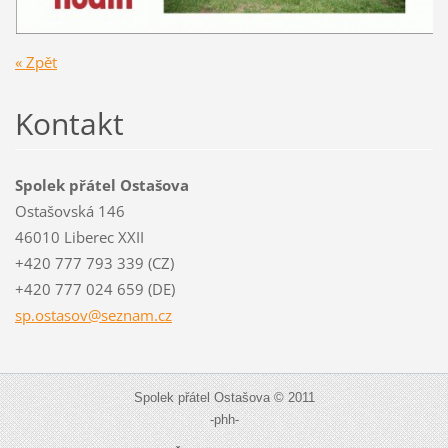
« Zpět
Kontakt
Spolek přátel Ostašova
Ostašovská 146
46010 Liberec XXII
+420 777 793 339 (CZ)
+420 777 024 659 (DE)
sp.ostas
ov@sezna
m.cz
Spolek přátel Ostašova © 2011
-phh-