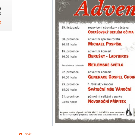
)
)
z
Zpět