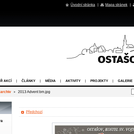
Úvodní stránka
Mapa stránek
Ř AKCÍ
ČLÁNKY
MÉDIA
AKTIVITY
PROJEKTY
GALERIE
 archiv
2013 Advent bm.jpg
Předchozí
va