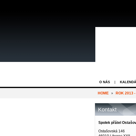
O NÁS
KALENDÁ
HOME
ROK 2013 -
Kontakt
Spolek přátel Ostašo
Ostašovská 146
46010 Liberec XXII