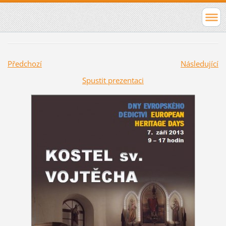
Předchozí
Následující
Spustit prezentaci