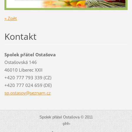
« Zpět
Kontakt
Spolek přátel Ostašova
Ostašovská 146
46010 Liberec XXII
+420 777 793 339 (CZ)
+420 777 024 659 (DE)
sp.ostas
ov@sezna
m.cz
Spolek přátel Ostašova © 2011
-phh-