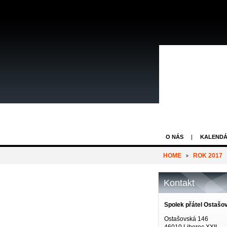
O NÁS
KALENDÁ
HOME
ROK 2017
Kontakt
Spolek přátel Ostašo
Ostašovská 146
46010 Liberec XXII