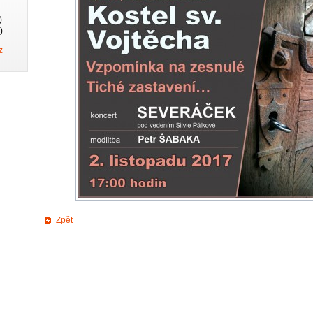
)
)
z
Zpět