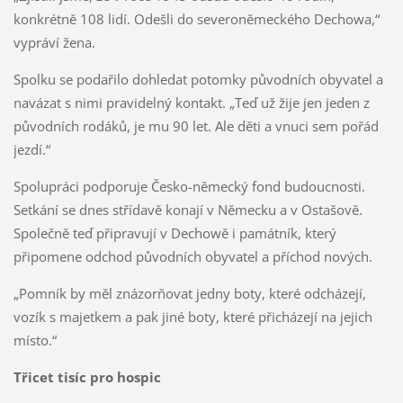
konkrétně 108 lidí. Odešli do severoněmeckého Dechowa,“
vypráví žena.
Spolku se podařilo dohledat potomky původních obyvatel a
navázat s nimi pravidelný kontakt. „Teď už žije jen jeden z
původních rodáků, je mu 90 let. Ale děti a vnuci sem pořád
jezdí.“
Spolupráci podporuje Česko-německý fond budoucnosti.
Setkání se dnes střídavě konají v Německu a v Ostašově.
Společně teď připravují v Dechowě i památník, který
připomene odchod původních obyvatel a příchod nových.
„Pomník by měl znázorňovat jedny boty, které odcházejí,
vozík s majetkem a pak jiné boty, které přicházejí na jejich
místo.“
Třicet tisíc pro hospic