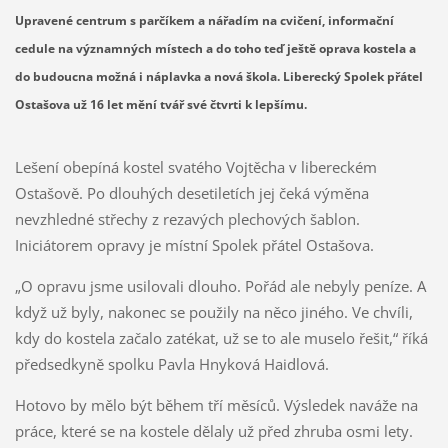
Upravené centrum s parčíkem a nářadím na cvičení, informační
cedule na významných místech a do toho teď ještě oprava kostela a
do budoucna možná i náplavka a nová škola. Liberecký Spolek přátel
Ostašova už 16 let mění tvář své čtvrti k lepšímu.
Lešení obepíná kostel svatého Vojtěcha v libereckém
Ostašově. Po dlouhých desetiletích jej čeká výměna
nevzhledné střechy z rezavých plechových šablon.
Iniciátorem opravy je místní Spolek přátel Ostašova.
„O opravu jsme usilovali dlouho. Pořád ale nebyly peníze. A
když už byly, nakonec se použily na něco jiného. Ve chvíli,
kdy do kostela začalo zatékat, už se to ale muselo řešit,“ říká
předsedkyně spolku Pavla Hnyková Haidlová.
Hotovo by mělo být během tří měsíců. Výsledek naváže na
práce, které se na kostele dělaly už před zhruba osmi lety.