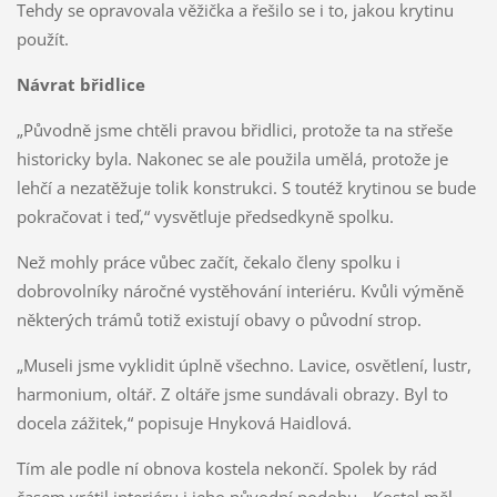
Tehdy se opravovala věžička a řešilo se i to, jakou krytinu
použít.
Návrat břidlice
„Původně jsme chtěli pravou břidlici, protože ta na střeše
historicky byla. Nakonec se ale použila umělá, protože je
lehčí a nezatěžuje tolik konstrukci. S toutéž krytinou se bude
pokračovat i teď,“ vysvětluje předsedkyně spolku.
Než mohly práce vůbec začít, čekalo členy spolku i
dobrovolníky náročné vystěhování interiéru. Kvůli výměně
některých trámů totiž existují obavy o původní strop.
„Museli jsme vyklidit úplně všechno. Lavice, osvětlení, lustr,
harmonium, oltář. Z oltáře jsme sundávali obrazy. Byl to
docela zážitek,“ popisuje Hnyková Haidlová.
Tím ale podle ní obnova kostela nekončí. Spolek by rád
časem vrátil interiéru i jeho původní podobu. „Kostel měl