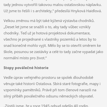
tady jednou vytvořili takovou malou ostašovskou náplavku.
Už jsme to řešili i s architekty,“ předesílá Hnyková Haidlová.
Velkou změnou má být také kýžená výstavba chodníků.
„Deset let jsme se snažili o to, aby tady vůbec vznikly
chodníky. Teď už je hotová projektová dokumentace,
všechno je projednané s vlastníky pozemků a letos by to
snad konečně mohlo vyjít. Mělo by se to otevřít směrem ke
škole, posunou se zastávky a celé to tady začne vypadat jako
normální místo pro život.“
Stopy poválečné historie
Vedle úprav veřejného prostoru se spolek dlouhodobě
věnuje také historii Ostašova. Sbírá staré fotografie, mapy i
vzpomínky pamětníků. Právě při tom členové narazili na
silný příběh poválečného odsunu německých obyvatel.
„Zjistili jsme, že v roce 1945 odsud odešlo 40 rodin,