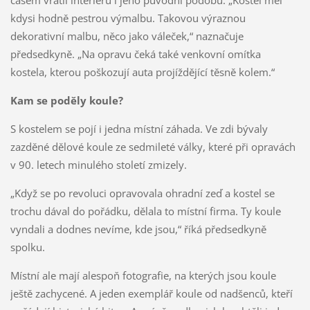
kdysi hodně pestrou výmalbu. Takovou výraznou
dekorativní malbu, něco jako váleček,“ naznačuje
předsedkyně. „Na opravu čeká také venkovní omítka
kostela, kterou poškozují auta projíždějící těsně kolem.“
Kam se poděly koule?
S kostelem se pojí i jedna místní záhada. Ve zdi bývaly
zazděné dělové koule ze sedmileté války, které při opravách
v 90. letech minulého století zmizely.
„Když se po revoluci opravovala ohradní zeď a kostel se
trochu dával do pořádku, dělala to místní firma. Ty koule
vyndali a dodnes nevíme, kde jsou,“ říká předsedkyně
spolku.
Místní ale mají alespoň fotografie, na kterých jsou koule
ještě zachycené. A jeden exemplář koule od nadšenců, kteří