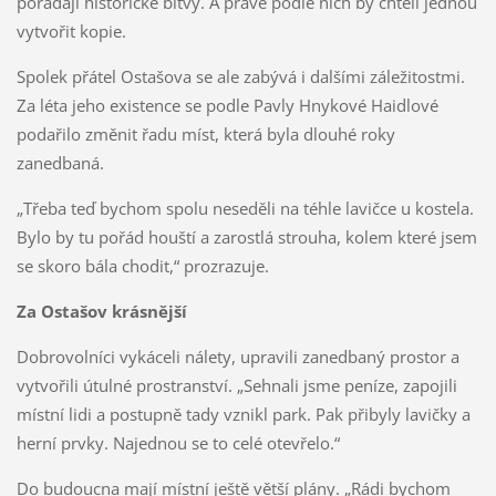
pořádají historické bitvy. A právě podle nich by chtěli jednou
vytvořit kopie.
Spolek přátel Ostašova se ale zabývá i dalšími záležitostmi.
Za léta jeho existence se podle Pavly Hnykové Haidlové
podařilo změnit řadu míst, která byla dlouhé roky
zanedbaná.
„Třeba teď bychom spolu neseděli na téhle lavičce u kostela.
Bylo by tu pořád houští a zarostlá strouha, kolem které jsem
se skoro bála chodit,“ prozrazuje.
Za Ostašov krásnější
Dobrovolníci vykáceli nálety, upravili zanedbaný prostor a
vytvořili útulné prostranství. „Sehnali jsme peníze, zapojili
místní lidi a postupně tady vznikl park. Pak přibyly lavičky a
herní prvky. Najednou se to celé otevřelo.“
Do budoucna mají místní ještě větší plány. „Rádi bychom