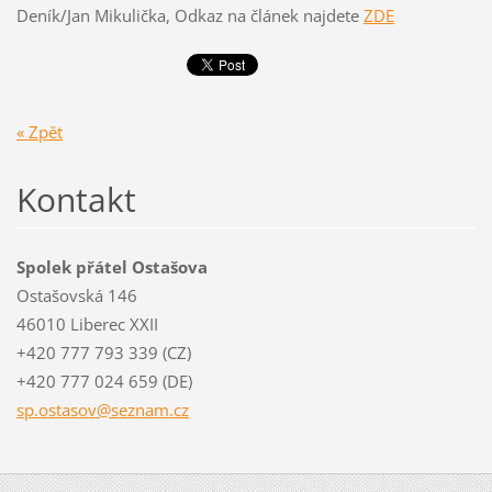
Deník/Jan Mikulička, Odkaz na článek najdete
ZDE
« Zpět
Kontakt
Spolek přátel Ostašova
Ostašovská 146
46010 Liberec XXII
+420 777 793 339 (CZ)
+420 777 024 659 (DE)
sp.ostas
ov@sezna
m.cz