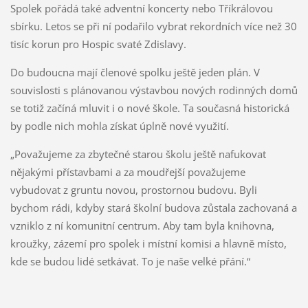
Spolek pořádá také adventní koncerty nebo Tříkrálovou
sbírku. Letos se při ní podařilo vybrat rekordních více než 30
tisíc korun pro Hospic svaté Zdislavy.
Do budoucna mají členové spolku ještě jeden plán. V
souvislosti s plánovanou výstavbou nových rodinných domů
se totiž začíná mluvit i o nové škole. Ta současná historická
by podle nich mohla získat úplně nové využití.
„Považujeme za zbytečné starou školu ještě nafukovat
nějakými přístavbami a za moudřejší považujeme
vybudovat z gruntu novou, prostornou budovu. Byli
bychom rádi, kdyby stará školní budova zůstala zachovaná a
vzniklo z ní komunitní centrum. Aby tam byla knihovna,
kroužky, zázemí pro spolek i místní komisi a hlavně místo,
kde se budou lidé setkávat. To je naše velké přání.“