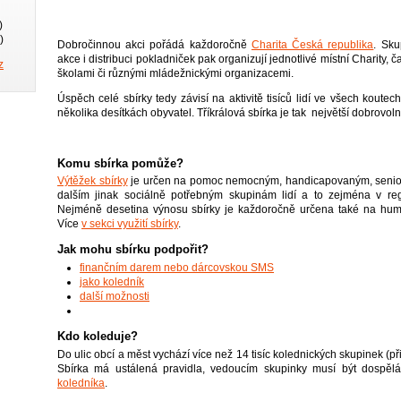
)
)
Dobročinnou akci pořádá každoročně
Charita Česká republika
. Sku
akce i distribuci pokladniček pak organizují jednotlivé místní Charity, č
z
školami či různými mládežnickými organizacemi.
Úspěch celé sbírky tedy závisí na aktivitě tisíců lidí ve všech koutech
několika desítkách obyvatel. Tříkrálová sbírka je tak největší dobrovol
Komu sbírka pomůže?
Výtěžek sbírky
je určen na pomoc nemocným, handicapovaným, seniorů
dalším jinak sociálně potřebným skupinám lidí a to zejména v reg
Nejméně desetina výnosu sbírky je každoročně určena také na huma
Více
v sekci využití sbírky
.
Jak mohu sbírku podpořit?
finančním darem nebo dárcovskou SMS
jako koledník
další možnosti
Kdo koleduje?
Do ulic obcí a měst vychází více než 14 tisíc kolednických skupinek (př
Sbírka má ustálená pravidla, vedoucím skupinky musí být dospě
koledníka
.