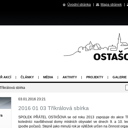
Úvodní stránka
Mapa stránek
Ř AKCÍ
ČLÁNKY
MÉDIA
AKTIVITY
PROJEKTY
GALERIE
říkrálová sbírka
03.01.2016 23:21
2016 01 03 Tříkrálová sbírka
va
SPOLEK PŘÁTEL OSTAŠOVA se od roku 2013 zapojuje do akce Třík
koledníci navštěvovat domy místních obyvatel ve dnech 9. a 10. l
(podle počasí). Stejně jako minulý rok je výtěžek určen na činnost orga