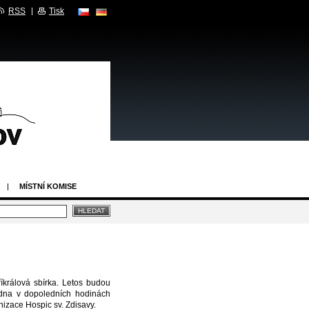
RSS
Tisk
MÍSTNÍ KOMISE
rálová sbírka. Letos budou
edna v dopoledních hodinách
nizace Hospic sv. Zdisavy.