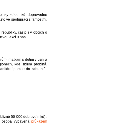
pinky koledníků, doprovodné
asto ve spolupráci s farnostmi,
 republiky, často i v obcích o
nickou akcí u nás.
m, matkám s dětmi v tísni a
ionech, kde sbírka probíhá.
nitární pomoc do zahraničí.
ibližně 50 000 dobrovolníků) .
lá osoba vybavená
průkazem