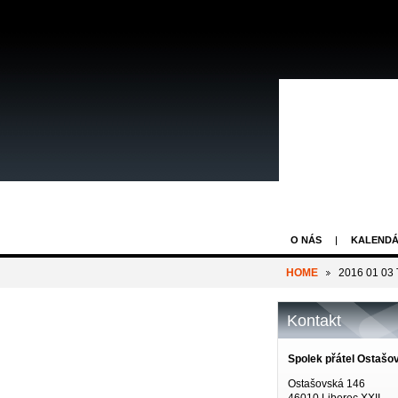
O NÁS
KALENDÁ
HOME
2016 01 03 T
Kontakt
Spolek přátel Ostašo
Ostašovská 146
46010 Liberec XXII