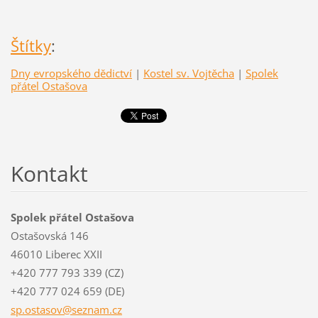
Štítky
:
Dny evropského dědictví
|
Kostel sv. Vojtěcha
|
Spolek
přátel Ostašova
Kontakt
Spolek přátel Ostašova
Ostašovská 146
46010 Liberec XXII
+420 777 793 339 (CZ)
+420 777 024 659 (DE)
sp.ostas
ov@sezna
m.cz