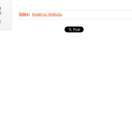
)
)
Štítky
:
Kostel sv. Vojtěcha
z