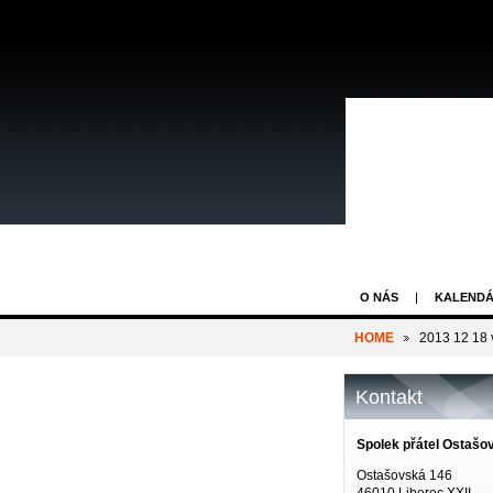
O NÁS
KALENDÁ
HOME
2013 12 18 
Kontakt
Spolek přátel Ostašo
Ostašovská 146
46010 Liberec XXII