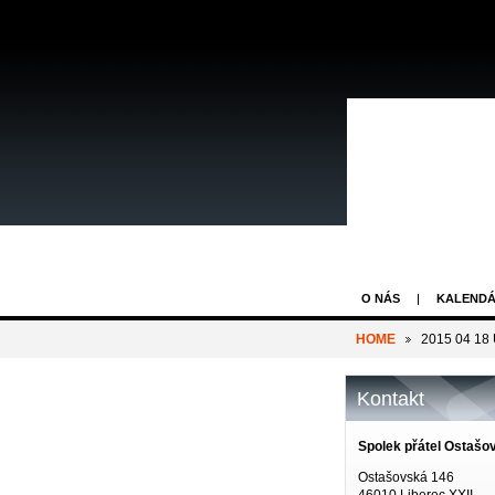
O NÁS
KALENDÁ
HOME
2015 04 18 
Kontakt
Spolek přátel Ostašo
Ostašovská 146
46010 Liberec XXII