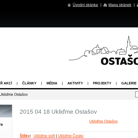
Úvodní stránka
Mapa stránek
Ř AKCÍ
ČLÁNKY
MÉDIA
AKTIVITY
PROJEKTY
GALERIE
Ukliďme Ostašov
2015 04 18 Ukliďme Ostašov
Ukliďme Ostašov
va
Štítky
:
Ukliďme svět
|
Ukliďme Česko