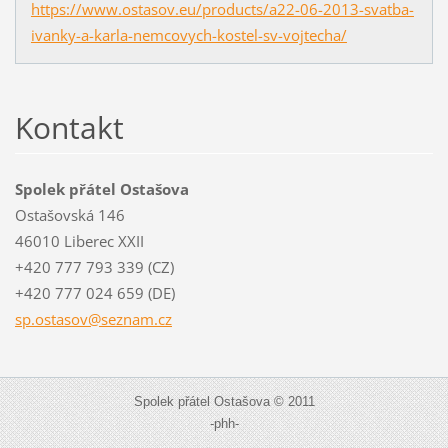
https://www.ostasov.eu/products/a22-06-2013-svatba-
ivanky-a-karla-nemcovych-kostel-sv-vojtecha/
Kontakt
Spolek přátel Ostašova
Ostašovská 146
46010 Liberec XXII
+420 777 793 339 (CZ)
+420 777 024 659 (DE)
sp.ostas
ov@sezna
m.cz
Spolek přátel Ostašova © 2011
-phh-