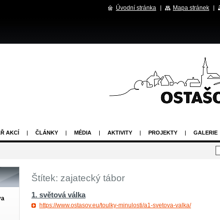
Úvodní stránka
Mapa stránek
Ř AKCÍ
ČLÁNKY
MÉDIA
AKTIVITY
PROJEKTY
GALERIE
Štítek: zajatecký tábor
1. světová válka
va
https://www.ostasov.eu/toulky-minulosti/a1-svetova-valka/