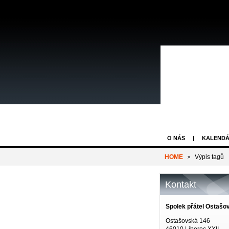
O NÁS
KALENDÁ
HOME
Výpis tagů
Kontakt
Spolek přátel Ostašo
Ostašovská 146
46010 Liberec XXII