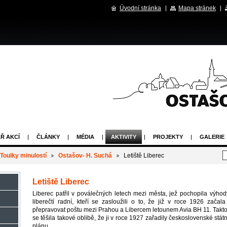
Úvodní stránka
Mapa stránek
Ř AKCÍ
ČLÁNKY
MÉDIA
AKTIVITY
PROJEKTY
GALERIE
Toulky minulostí
Ostašov- H. Suchá
Letiště Liberec
Letiště Liberec
Liberec patřil v poválečných letech mezi města, jež pochopila výhody
liberečtí radní, kteří se zasloužili o to, že již v roce 1926 začal
přepravovat poštu mezi Prahou a Libercem letounem Avia BH 11. Takt
se těšila takové oblibě, že ji v roce 1927 zařadily československé stát
plánu.