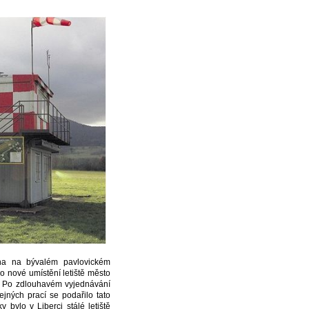
ocha na bývalém pavlovickém
o nové umístění letiště město
. Po zdlouhavém vyjednávání
jných prací se podařilo tato
 bylo v Liberci stálé letiště