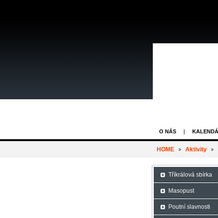
O NÁS
KALENDÁ
HOME
Aktivity
Tříkrálová sbírka
Masopust
Poutní slavnosti