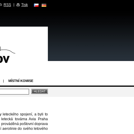
RSS
Tisk
MÍSTNÍ KOMISE
 leteckého spojení, a byli to
a letecká továrna Avia Praha
o prováděná poštovní doprava
ní aerolinie do svého letového