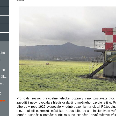
uchá
n
erce
válka
la u
Z
Pro další rozvoj pravidelné letecké dopravy však přistávací pl
berec
závodišti nevyhovovala z hlediska dalšího možného rozvoje letiště. Pr
Liberec v roce 1926 vytipovalo vhodné pozemky na okraji Růžodolu
mezi majiteli pozemků, městskou radou Liberec a ministerstvem veře
jednání ukončit a patnáct a půl roku po skončení první světové války