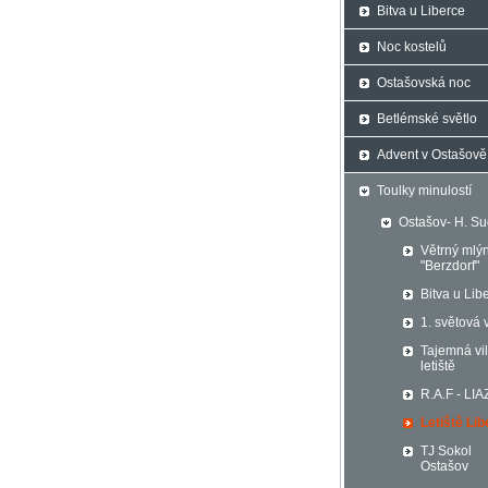
Bitva u Liberce
Noc kostelů
Ostašovská noc
Betlémské světlo
Advent v Ostašově
Toulky minulostí
Ostašov- H. S
Větrný mlý
"Berzdorf"
Bitva u Lib
1. světová 
Tajemná vi
letiště
R.A.F - LIA
Letiště Li
TJ Sokol
Ostašov