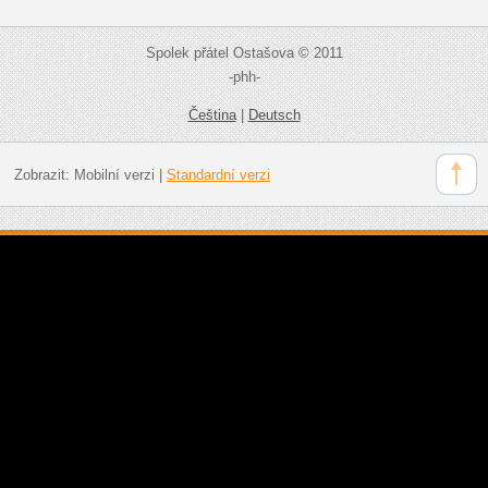
Spolek přátel Ostašova © 2011
-phh-
Čeština
|
Deutsch
Zobrazit:
Mobilní verzi
|
Standardní verzi